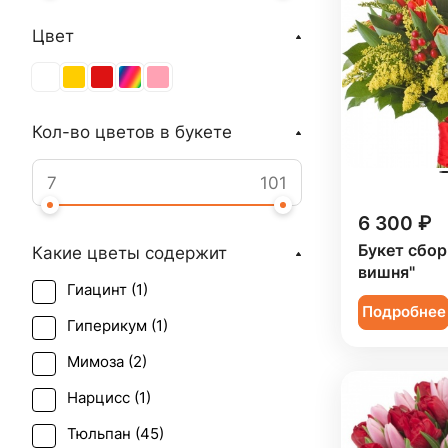
Цвет
Кол-во цветов в букете
6 300 ₽
Букет сбор
Какие цветы содержит
вишня"
Гиацинт (
1
)
Подробнее
Гиперикум (
1
)
Мимоза (
2
)
Нарцисс (
1
)
Тюльпан (
45
)