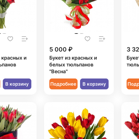
5 000 ₽
3 3
9 красных и
Букет из красных и
Буке
ьпанов
белых тюльпанов
тюль
"Весна"
В корзину
Подробнее
В корзину
Под