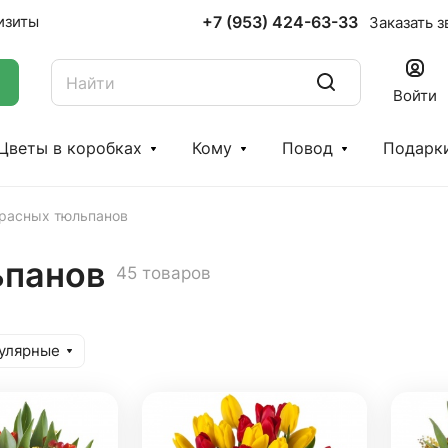
+7 (953) 424-63-33
изиты
Заказать з
Войти
Цветы в коробках
Кому
Повод
Подарк
красных тюльпанов
ьпанов
45 товаров
улярные