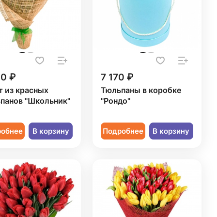
20 ₽
7 170 ₽
т из красных
Тюльпаны в коробке
панов "Школьник"
"Рондо"
робнее
В корзину
Подробнее
В корзину