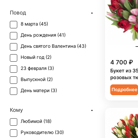
Повод
8 марта (
45
)
День рождения (
41
)
День святого Валентина (
43
)
Новый год (
2
)
4 700 ₽
23 февраля (
3
)
Букет из 3
розовых т
Выпускной (
2
)
Подробнее
День матери (
3
)
Первое свидание (
42
)
Кому
Последний звонок (
2
)
Любимой (
18
)
Рождение ребенка (
2
)
Руководителю (
30
)
Рождество (
2
)