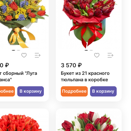
0 ₽
3 570 ₽
т сборный "Луга
Букет из 21 красного
анса"
тюльпана в коробке
робнее
В корзину
Подробнее
В корзину