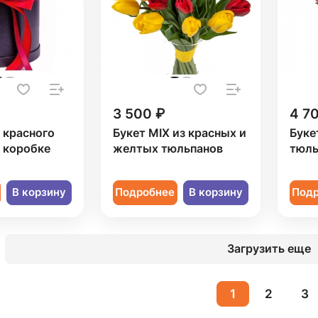
3 500 ₽
4 7
1 красного
Букет MIX из красных и
Буке
 коробке
желтых тюльпанов
тюль
В корзину
Подробнее
В корзину
Под
Загрузить еще
1
2
3