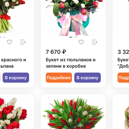
7 670 ₽
3 3
1 красного и
Букет из тюльпанов и
Буке
льпана
зелени в коробке
"Доб
В корзину
Подробнее
В корзину
Под