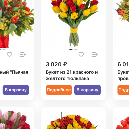
3 020 ₽
6 01
ный "Пьяная
Букет из 21 красного и
Буке
желтого тюльпана
пров
В корзину
Подробнее
В корзину
Под