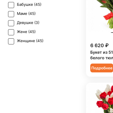
Бабушке (
45
)
Татьянин день (
2
)
Маме (
45
)
Юбилей (
13
)
Девушке (
3
)
Жене (
45
)
Женщине (
45
)
6 620 ₽
Коллеге (
45
)
Букет из 5
белого тю
Мужчине (
5
)
Подробнее
Подруге (
3
)
Ребенку (
30
)
Сестре (
3
)