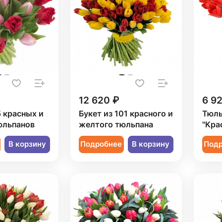
12 620 ₽
6 9
5 красных и
Букет из 101 красного и
Тюль
юльпанов
желтого тюльпана
"Кра
В корзину
Подробнее
В корзину
Под