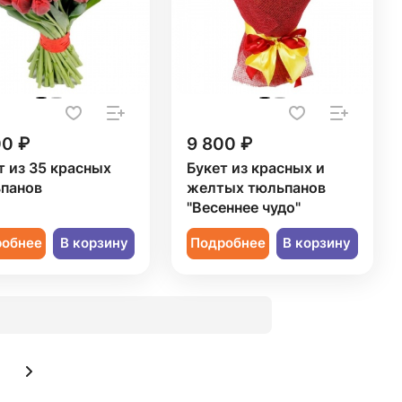
00 ₽
9 800 ₽
т из 35 красных
Букет из красных и
панов
желтых тюльпанов
"Весеннее чудо"
робнее
В корзину
Подробнее
В корзину