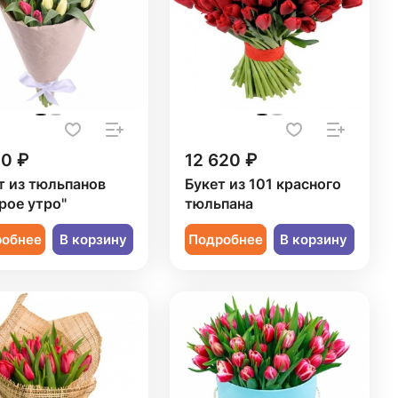
20 ₽
12 620 ₽
т из тюльпанов
Букет из 101 красного
рое утро"
тюльпана
робнее
В корзину
Подробнее
В корзину