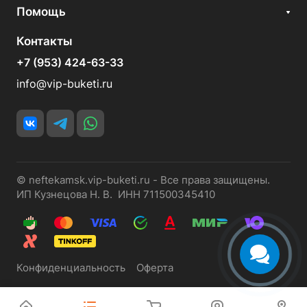
Помощь
Контакты
+7 (953) 424-63-33
info@vip-buketi.ru
© neftekamsk.vip-buketi.ru - Все права защищены.
ИП Кузнецова Н. В. ИНН 711500345410
Конфиденциальность
Оферта