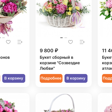
9 800 ₽
11 4
ионов
Букет сборный в
Буке
корзине "Созвездие
корз
Любви"
атла
В корзину
Подробнее
В корзину
Под