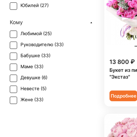
Юбилей (
27
)
Кому
Любимой (
25
)
Руководителю (
33
)
Бабушке (
33
)
13 800 ₽
Маме (
33
)
Букет из п
"Экстаз"
Девушке (
6
)
Невесте (
5
)
Подробнее
Жене (
33
)
Женщине (
33
)
Коллеге (
33
)
Подруге (
6
)