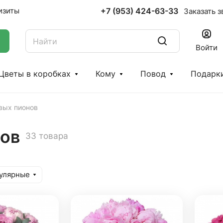
+7 (953) 424-63-33
изиты
Заказать з
Войти
Цветы в коробках
Кому
Повод
Подарк
вых пионов
нов
33 товара
улярные