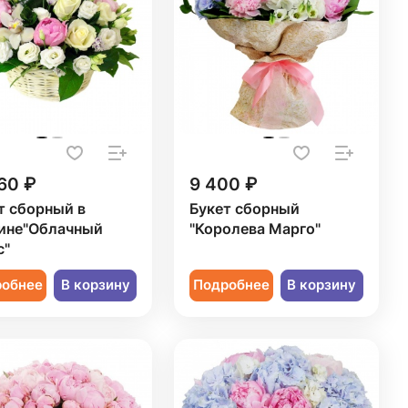
60 ₽
9 400 ₽
т сборный в
Букет сборный
ине"Облачный
"Королева Марго"
с"
робнее
В корзину
Подробнее
В корзину