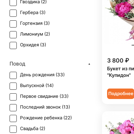
Гвоздика (
2
)
Гербера (
3
)
Гортензия (
3
)
Лимониум (
2
)
Орхидея (
3
)
Пион (
33
)
3 800 ₽
Повод
Ранункулюс (
1
)
Букет из п
День рождения (
33
)
"Купидон"
Роза (
7
)
Выпускной (
14
)
Роза кустовая (
4
)
Подробнее
Первое свидание (
33
)
Сирень (
1
)
Последний звонок (
13
)
Статица (
1
)
Рождение ребенка (
22
)
Хризантема (
1
)
Свадьба (
2
)
Эустома (
3
)