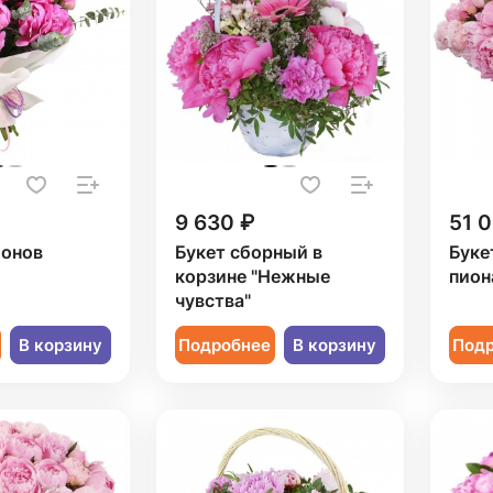
9 630 ₽
51 
ионов
Букет сборный в
Буке
корзине "Нежные
пион
чувства"
В корзину
Подробнее
В корзину
Под