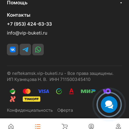
Помощь
Контакты
+7 (953) 424-63-33
info@vip-buketi.ru
© neftekamsk.vip-buketi.ru - Все права защищены.
ИП Кузнецова Н. В. ИНН 711500345410
Конфиденциальность
Оферта