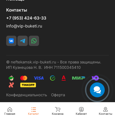
Контакты
+7 (953) 424-63-33
info@vip-buketi.ru
© neftekamsk.vip-buketi.ru - Все права защищены.
ИП Кузнецова Н. В. ИНН 711500345410
Конфиденциальность
Оферта
Главная
Каталог
Корзина
Кабинет
Контакты