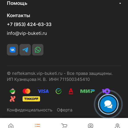
Помощь
Контакты
+7 (953) 424-63-33
info@vip-buketi.ru
© neftekamsk.vip-buketi.ru - Все права защищены.
ИП Кузнецова Н. В. ИНН 711500345410
Конфиденциальность
Оферта