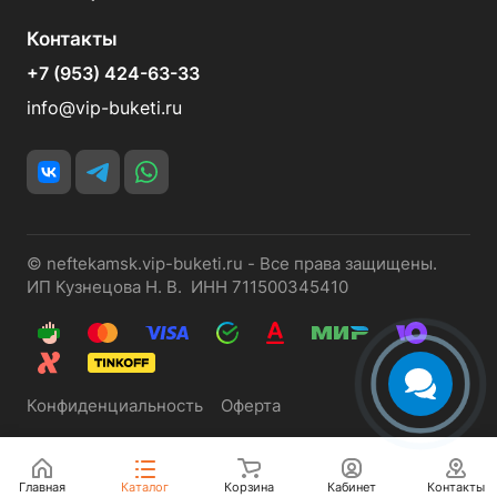
Контакты
+7 (953) 424-63-33
info@vip-buketi.ru
© neftekamsk.vip-buketi.ru - Все права защищены.
ИП Кузнецова Н. В. ИНН 711500345410
Конфиденциальность
Оферта
Главная
Каталог
Корзина
Кабинет
Контакты