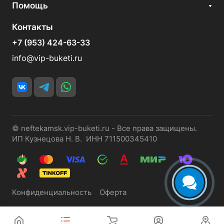
Помощь
Контакты
+7 (953) 424-63-33
info@vip-buketi.ru
© neftekamsk.vip-buketi.ru - Все права защищены.
ИП Кузнецова Н. В. ИНН 711500345410
Конфиденциальность
Оферта