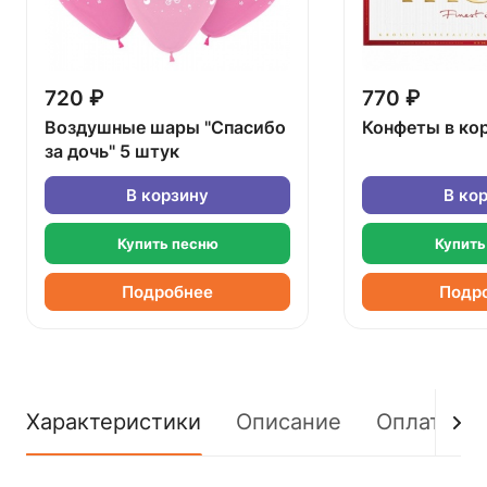
720 ₽
770 ₽
Воздушные шары "Спасибо
Конфеты в ко
за дочь" 5 штук
В корзину
В ко
Купить песню
Купить
Подробнее
Подр
Характеристики
Описание
Оплата