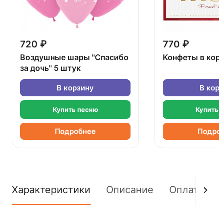
720 ₽
770 ₽
Воздушные шары "Спасибо
Конфеты в ко
за дочь" 5 штук
В корзину
В ко
Купить песню
Купить
Подробнее
Подр
Характеристики
Описание
Оплата