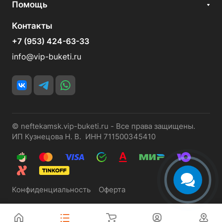
Помощь
Контакты
+7 (953) 424-63-33
info@vip-buketi.ru
© neftekamsk.vip-buketi.ru - Все права защищены.
ИП Кузнецова Н. В. ИНН 711500345410
Конфиденциальность
Оферта