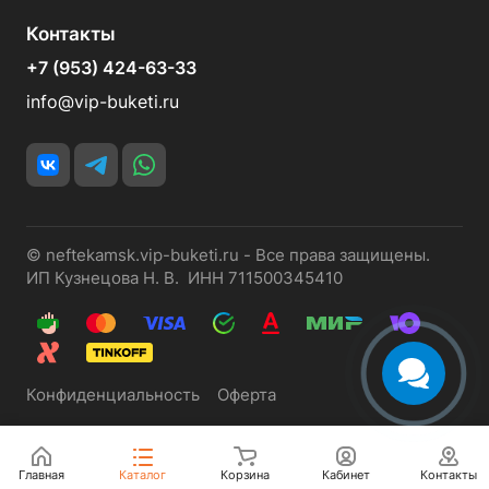
Контакты
+7 (953) 424-63-33
info@vip-buketi.ru
© neftekamsk.vip-buketi.ru - Все права защищены.
ИП Кузнецова Н. В. ИНН 711500345410
Конфиденциальность
Оферта
Главная
Каталог
Корзина
Кабинет
Контакты