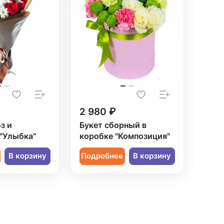
2 980 ₽
з и
Букет сборный в
"Улыбка"
коробке "Композиция"
В корзину
Подробнее
В корзину