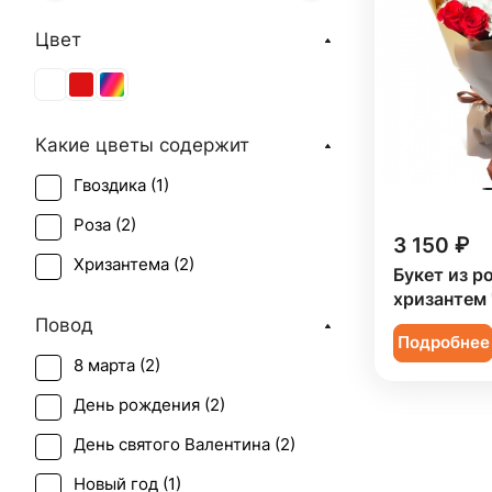
Цвет
Какие цветы содержит
Гвоздика (
1
)
Роза (
2
)
3 150 ₽
Хризантема (
2
)
Букет из ро
хризантем 
Повод
Подробнее
8 марта (
2
)
День рождения (
2
)
День святого Валентина (
2
)
Новый год (
1
)