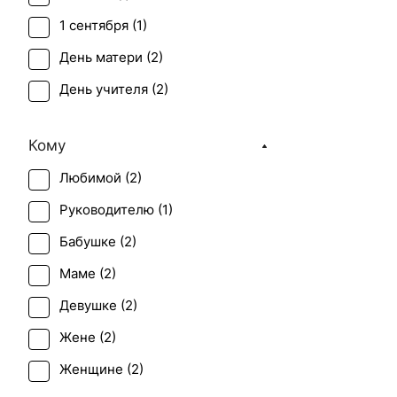
1 сентября (
1
)
День матери (
2
)
День учителя (
2
)
Первое свидание (
2
)
Кому
Рождество (
1
)
Любимой (
2
)
Татьянин день (
2
)
Руководителю (
1
)
Юбилей (
1
)
Бабушке (
2
)
Маме (
2
)
Девушке (
2
)
Жене (
2
)
Женщине (
2
)