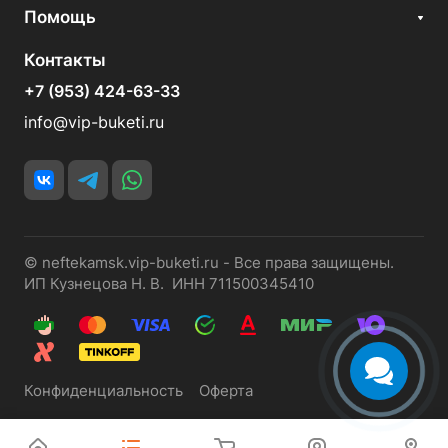
Помощь
Контакты
+7 (953) 424-63-33
info@vip-buketi.ru
© neftekamsk.vip-buketi.ru - Все права защищены.
ИП Кузнецова Н. В. ИНН 711500345410
Конфиденциальность
Оферта