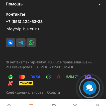
Помощь
Контакты
+7 (953) 424-63-33
info@vip-buketi.ru
© neftekamsk.vip-buketi.ru - Все права защищены.
ИП Кузнецова Н. В. ИНН 711500345410
Конфиденциальность
Оферта