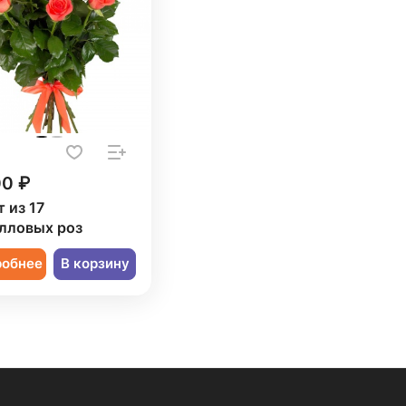
00 ₽
 из 17
лловых роз
робнее
В корзину