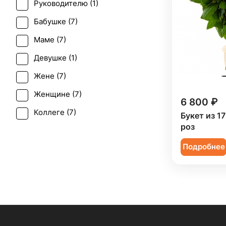
Руководителю (
1
)
Рождество (
2
)
Бабушке (
7
)
Татьянин день (
7
)
Маме (
7
)
Девушке (
1
)
Жене (
7
)
Женщине (
7
)
6 800 ₽
Коллеге (
7
)
Букет из 1
роз
Мужчине (
2
)
Подробнее
Подруге (
1
)
Ребенку (
7
)
Сестре (
1
)