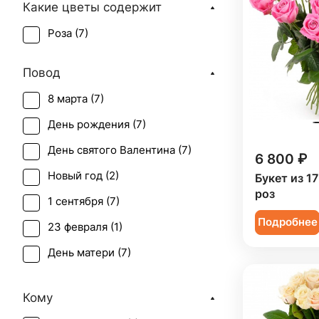
Какие цветы содержит
Роза (
7
)
Повод
8 марта (
7
)
День рождения (
7
)
День святого Валентина (
7
)
6 800 ₽
Новый год (
2
)
Букет из 1
роз
1 сентября (
7
)
Подробнее
23 февраля (
1
)
День матери (
7
)
День учителя (
7
)
Кому
Первое свидание (
7
)