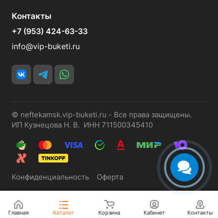
Контакты
+7 (953) 424-63-33
info@vip-buketi.ru
© neftekamsk.vip-buketi.ru - Все права защищены.
ИП Кузнецова Н. В. ИНН 711500345410
Конфиденциальность
Оферта
Главная
Каталог
Корзина
Кабинет
Контакты