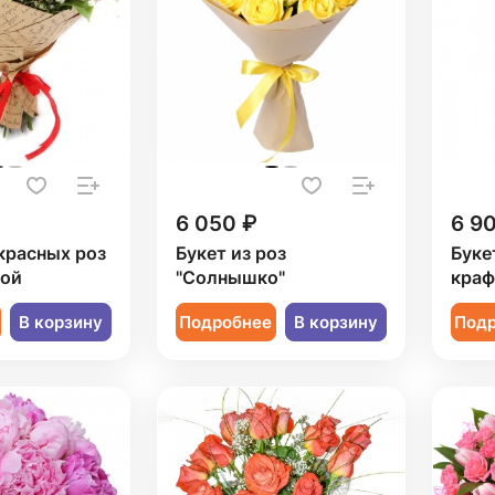
6 050 ₽
6 9
 красных роз
Букет из роз
Букет
лой
"Солнышко"
краф
В корзину
Подробнее
В корзину
Под