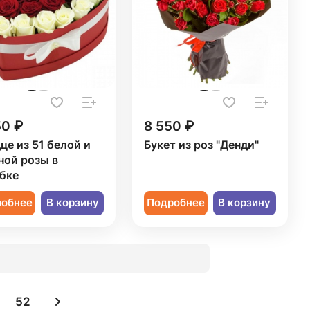
50 ₽
8 550 ₽
це из 51 белой и
Букет из роз "Денди"
ной розы в
бке
робнее
В корзину
Подробнее
В корзину
52