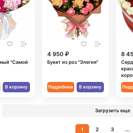
4 950 ₽
8 4
рный "Самой
Букет из роз "Элегия"
Серд
крас
коро
В корзину
Подробнее
В корзину
Под
Загрузить еще
1
2
3
...