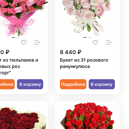
20 ₽
8 440 ₽
т из тюльпанов и
Букет из 31 розового
овых роз
ранункулюса
торг"
робнее
В корзину
Подробнее
В корзину