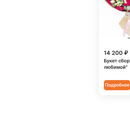
Роза кустовая (
158
)
Ромашка (
7
)
Сирень (
5
)
Скиммия (
5
)
Солидаго (
7
)
14 200 ₽
Статица (
19
)
Букет сбо
любимой"
Танацетум (
19
)
Тюльпан (
113
)
Подробнее
Фрезия (
21
)
Хамелациум (
2
)
Хризантема (
86
)
Эустома (
78
)