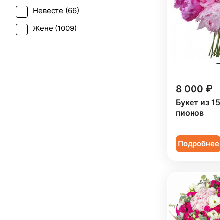
Леукоспермум (
1
)
Невесте (
66
)
Свадьба (
30
)
Лилия (
45
)
Жене (
1009
)
Татьянин день (
595
)
Лимониум (
5
)
Женщине (
1018
)
Траур (
1
)
Маттиола (
29
)
Коллеге (
1009
)
Юбилей (
638
)
Мимоза (
15
)
Мужчине (
84
)
8 000 ₽
Нарцисс (
1
)
Подруге (
169
)
Букет из 1
Нигелла (
1
)
пионов
Ребенку (
503
)
Озотамнус (
3
)
Сестре (
169
)
Орхидея (
57
)
Подробнее
Пион (
79
)
Подсолнух (
27
)
Ранункулюс (
22
)
Роза (
460
)