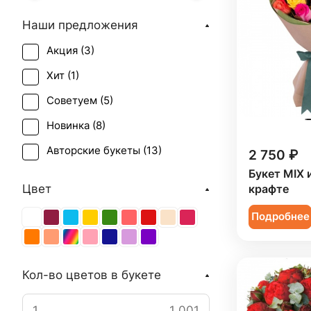
Наши предложения
Акция (
3
)
Хит (
1
)
Советуем (
5
)
Новинка (
8
)
Авторские букеты (
13
)
2 750 ₽
Букет MIX и
Цвет
крафте
Подробнее
Кол-во цветов в букете