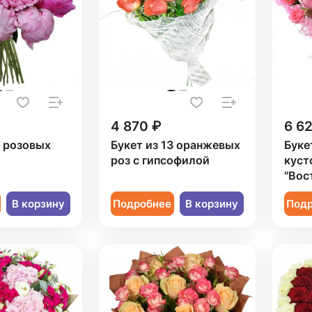
4 870 ₽
6 6
5 розовых
Букет из 13 оранжевых
Буке
роз с гипсофилой
куст
"Вос
В корзину
Подробнее
В корзину
Под