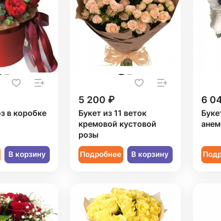
5 200 ₽
6 0
оз в коробке
Букет из 11 веток
Буке
кремовой кустовой
анем
розы
В корзину
Подробнее
В корзину
Под