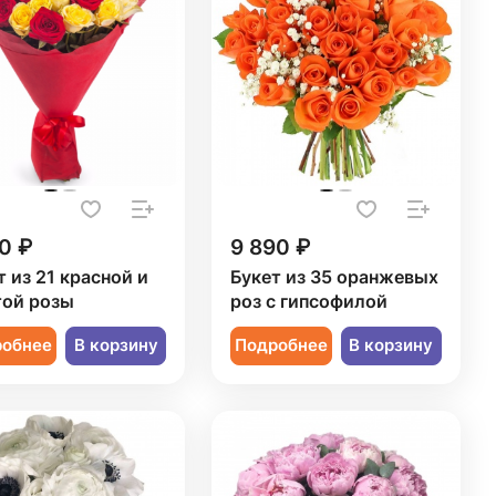
0 ₽
9 890 ₽
т из 21 красной и
Букет из 35 оранжевых
ой розы
роз с гипсофилой
робнее
В корзину
Подробнее
В корзину