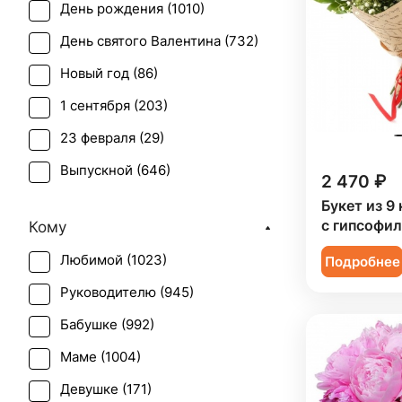
День рождения (
1010
)
Васильки (
1
)
День святого Валентина (
732
)
Гвоздика (
59
)
Новый год (
86
)
Гербера (
51
)
1 сентября (
203
)
Гиацинт (
9
)
23 февраля (
29
)
Гиперикум (
38
)
Выпускной (
646
)
Гипсофила (
46
)
2 470 ₽
День матери (
629
)
Букет из 9
Гладиолус (
15
)
с гипсофи
Кому
День учителя (
477
)
Гортензия (
42
)
Любимой (
1023
)
Подробнее
Пасха (
33
)
Грин белл (
1
)
Руководителю (
945
)
Первое свидание (
989
)
Ирис (
43
)
Бабушке (
992
)
Последний звонок (
599
)
Калла (
13
)
Маме (
1004
)
Рождение ребенка (
380
)
Краспедия (
2
)
Девушке (
171
)
Рождество (
83
)