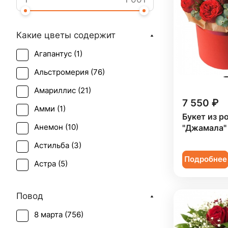
Какие цветы содержит
Агапантус (
1
)
Альстромерия (
76
)
Амариллис (
21
)
7 550 ₽
Амми (
1
)
Букет из р
Анемон (
10
)
"Джамала"
Астильба (
3
)
Подробнее
Астра (
5
)
Брассика (
2
)
Повод
Бувардия (
1
)
8 марта (
756
)
Ваксфлауэр (
2
)