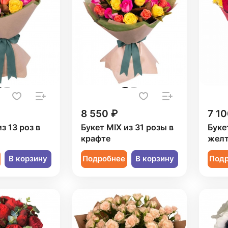
8 550 ₽
7 10
з 13 роз в
Букет MIX из 31 розы в
Буке
крафте
желт
В корзину
Подробнее
В корзину
Под