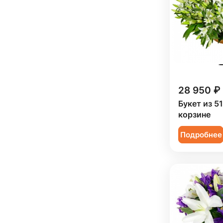
Мужчине (
1
)
Подруге (
5
)
Ребенку (
18
)
Сестре (
5
)
28 950 ₽
Букет из 5
корзине
Подробнее