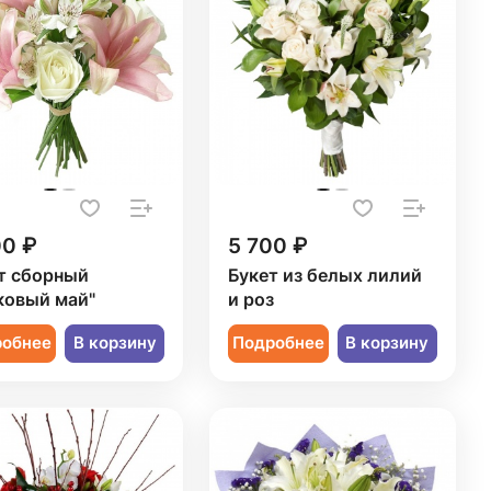
00 ₽
5 700 ₽
т сборный
Букет из белых лилий
ковый май"
и роз
робнее
В корзину
Подробнее
В корзину