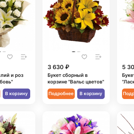
3 630 ₽
5 3
илий и роз
Букет сборный в
Буке
бовь"
корзине "Вальс цветов"
"Лас
В корзину
Подробнее
В корзину
Под