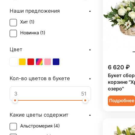
Наши предложения
Хит (
1
)
Новинка (
1
)
Цвет
6 620 ₽
Букет сбор
Кол-во цветов в букете
корзине "Х
озеро"
Подробнее
Какие цветы содержит
Альстромерия (
4
)