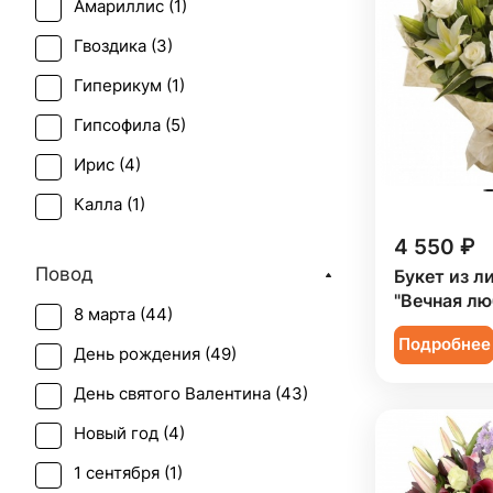
Амариллис (
1
)
Гвоздика (
3
)
Гиперикум (
1
)
Гипсофила (
5
)
Ирис (
4
)
Калла (
1
)
4 550 ₽
Лилия (
49
)
Повод
Букет из л
Маттиола (
3
)
"Вечная лю
8 марта (
44
)
Подсолнух (
1
)
Подробнее
День рождения (
49
)
Ранункулюс (
1
)
День святого Валентина (
43
)
Роза (
21
)
Новый год (
4
)
Солидаго (
1
)
1 сентября (
1
)
Статица (
2
)