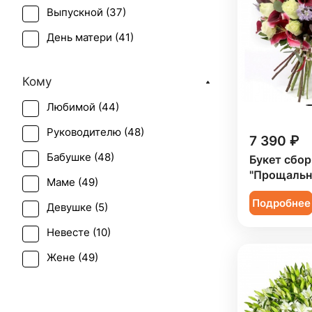
Выпускной (
37
)
Тюльпан (
2
)
День матери (
41
)
Хризантема (
3
)
День учителя (
33
)
Эустома (
1
)
Кому
Пасха (
6
)
Любимой (
44
)
Первое свидание (
49
)
Руководителю (
48
)
Последний звонок (
27
)
7 390 ₽
Бабушке (
48
)
Букет сбо
Рождение ребенка (
20
)
"Прощальн
Маме (
49
)
Рождество (
4
)
Подробнее
Девушке (
5
)
Свадьба (
6
)
Невесте (
10
)
Татьянин день (
39
)
Жене (
49
)
Юбилей (
23
)
Женщине (
48
)
Коллеге (
48
)