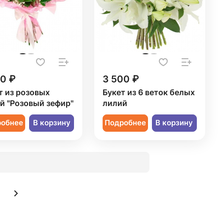
60 ₽
3 500 ₽
т из розовых
Букет из 6 веток белых
й "Розовый зефир"
лилий
робнее
В корзину
Подробнее
В корзину