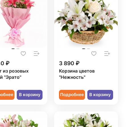
40 ₽
3 890 ₽
т из розовых
Корзина цветов
й "Эрато"
"Нежность"
робнее
В корзину
Подробнее
В корзину