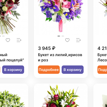
3 945 ₽
4 21
рный
Букет из лилий,ирисов
Буке
ый поцелуй"
и роз
Лесо
В корзину
Подробнее
В корзину
Под