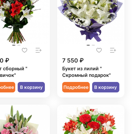
0 ₽
7 550 ₽
т сборный "
Букет из лилий "
вичок"
Скромный подарок"
робнее
В корзину
Подробнее
В корзину