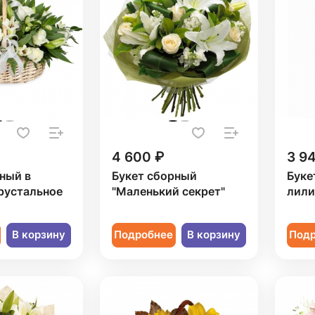
4 600 ₽
3 9
ный в
Букет сборный
Буке
рустальное
"Маленький секрет"
лили
В корзину
Подробнее
В корзину
Под