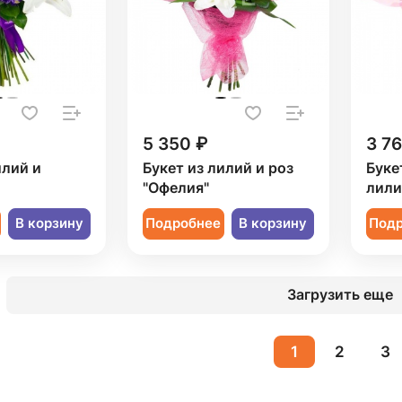
5 350 ₽
3 7
илий и
Букет из лилий и роз
Буке
"Офелия"
лили
В корзину
Подробнее
В корзину
Под
Загрузить еще
1
2
3