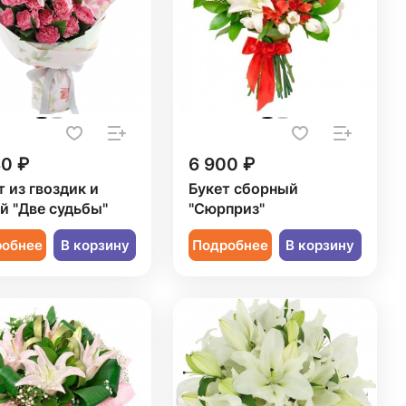
80 ₽
6 900 ₽
т из гвоздик и
Букет сборный
й "Две судьбы"
"Сюрприз"
робнее
В корзину
Подробнее
В корзину