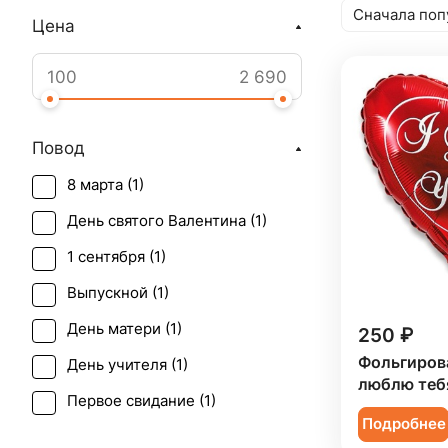
Сначала поп
Цена
Повод
8 марта (
1
)
День святого Валентина (
1
)
1 сентября (
1
)
Выпускной (
1
)
День матери (
1
)
250 ₽
Фольгиров
День учителя (
1
)
люблю теб
Первое свидание (
1
)
Подробнее
Последний звонок (
1
)