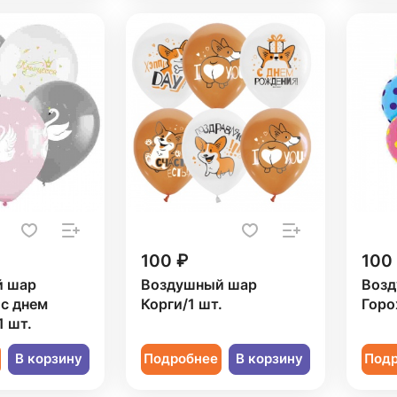
100 ₽
100
й шар
Воздушный шар
Возд
с днем
Корги/1 шт.
Горо
 шт.
В корзину
Подробнее
В корзину
Под