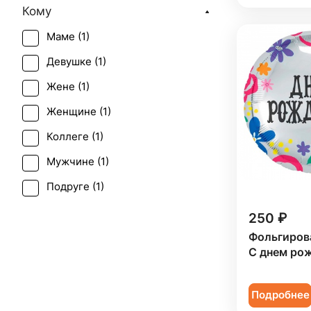
Кому
Рождение ребенка (
1
)
Маме (
1
)
Татьянин день (
1
)
Девушке (
1
)
Жене (
1
)
Женщине (
1
)
Коллеге (
1
)
Мужчине (
1
)
Подруге (
1
)
Ребенку (
1
)
250 ₽
Фольгиров
Сестре (
1
)
С днем ро
Подробнее