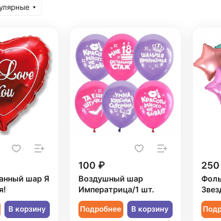
улярные
100 ₽
250
анный шар Я
Воздушный шар
Фоль
я!
Императрица/1 шт.
Звез
В корзину
Подробнее
В корзину
Под