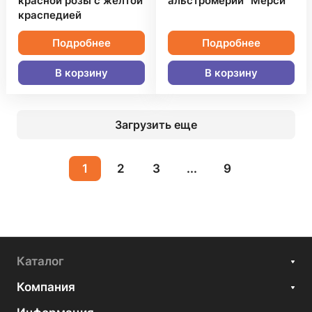
красной розы с желтой
альстромерий "Мерси"
краспедией
Подробнее
Подробнее
В корзину
В корзину
Загрузить еще
1
2
3
...
9
Каталог
Компания