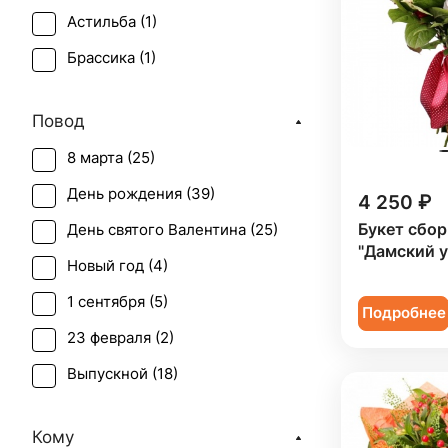
Астильба (
1
)
Брассика (
1
)
Вероника белая (
1
)
Повод
Гвоздика (
3
)
8 марта (
25
)
Гербера (
9
)
День рождения (
39
)
4 250 ₽
Гиперикум (
41
)
Букет сбо
День святого Валентина (
25
)
Гипсофила (
1
)
"Дамский у
Новый год (
4
)
Гортензия (
1
)
1 сентября (
5
)
Калла (
1
)
Подробнее
23 февраля (
2
)
Краспедия (
1
)
Выпускной (
18
)
Леукоспермум (
1
)
День матери (
19
)
Лилия (
1
)
Кому
День учителя (
13
)