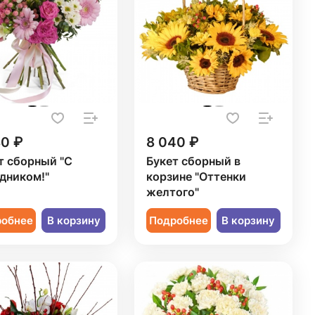
30 ₽
8 040 ₽
т сборный "С
Букет сборный в
дником!"
корзине "Оттенки
желтого"
робнее
В корзину
Подробнее
В корзину