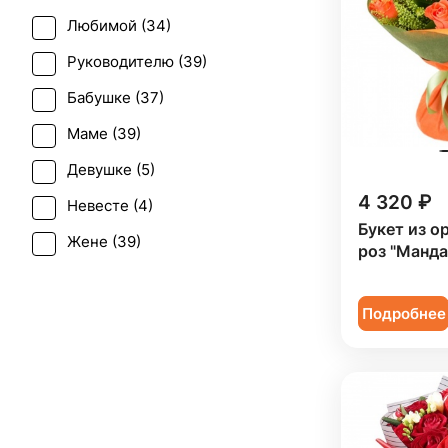
Мимоза (
1
)
Любимой (
34
)
Первое свидание (
39
)
Озотамнус (
1
)
Руководителю (
39
)
Последний звонок (
17
)
Орнитогалум (
1
)
Бабушке (
37
)
Рождение ребенка (
13
)
Орхидея (
5
)
Маме (
39
)
Рождество (
3
)
Пион (
1
)
Девушке (
5
)
Свадьба (
2
)
Подсолнух (
7
)
4 320 ₽
Невесте (
4
)
Татьянин день (
18
)
Ранункулюс (
1
)
Букет из 
Жене (
39
)
Юбилей (
27
)
роз "Манда
Роза (
17
)
Женщине (
41
)
Роза кустовая (
11
)
Подробнее
Коллеге (
40
)
Скиммия (
1
)
Мужчине (
4
)
Солидаго (
3
)
Подруге (
5
)
Статица (
2
)
Ребенку (
16
)
Тюльпан (
4
)