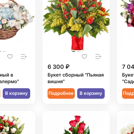
6 300 ₽
7 0
ный в
Букет сборный "Пьяная
Буке
алермо"
вишня"
"Сад
В корзину
Подробнее
В корзину
Под