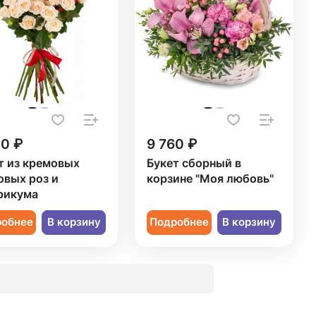
40 ₽
9 760 ₽
т из кремовых
Букет сборный в
овых роз и
корзине "Моя любовь"
рикума
робнее
В корзину
Подробнее
В корзину