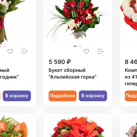
5 590 ₽
8 4
рный
Букет сборный
Комп
годник"
"Альпийская горка"
из 4
гипе
В корзину
Подробнее
В корзину
Под