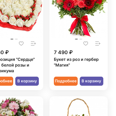
60 ₽
7 490 ₽
озиция "Сердце"
Букет из роз и гербер
1 белой розы и
"Магия"
рикума
робнее
В корзину
Подробнее
В корзину