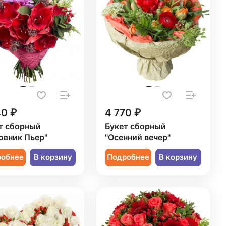
40 ₽
4 770 ₽
т сборный
Букет сборный
овник Пьер"
"Осенний вечер"
робнее
В корзину
Подробнее
В корзину