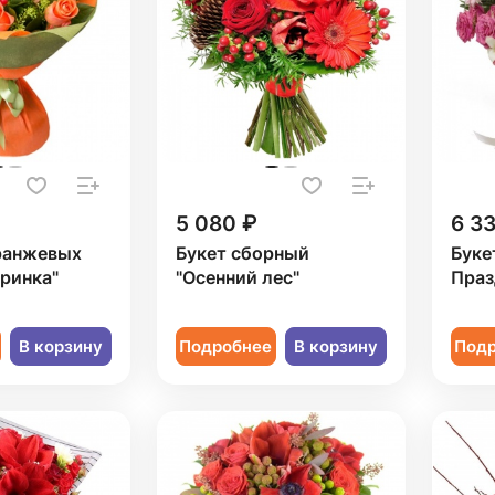
5 080 ₽
6 3
оранжевых
Букет сборный
Буке
ринка"
"Осенний лес"
Праз
В корзину
Подробнее
В корзину
Под