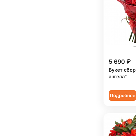
Сестре (
5
)
Фрезия (
3
)
Хризантема (
8
)
Эустома (
4
)
5 690 ₽
Букет сбор
ангела"
Подробнее