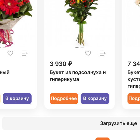
3 930 ₽
7 3
рный
Букет из подсолнуха и
Буке
гиперикума
куст
гипе
В корзину
Подробнее
В корзину
Под
Загрузить еще