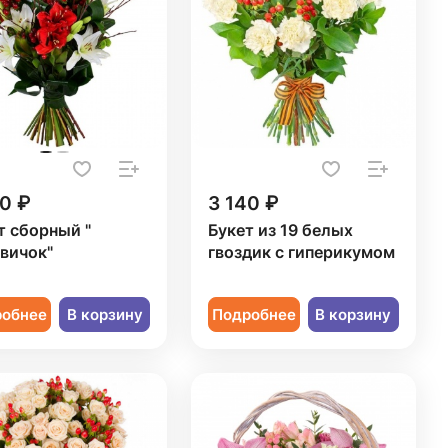
0 ₽
3 140 ₽
т сборный "
Букет из 19 белых
вичок"
гвоздик с гиперикумом
робнее
В корзину
Подробнее
В корзину