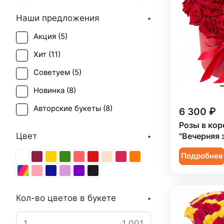
Наши предложения
Акция (
5
)
Хит (
11
)
Советуем (
5
)
Новинка (
8
)
Авторские букеты (
8
)
6 300 ₽
Розы в кор
Цвет
"Вечерняя 
Подробнее
Кол-во цветов в букете