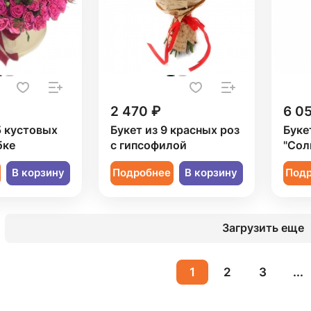
2 470 ₽
6 0
5 кустовых
Букет из 9 красных роз
Буке
бке
с гипсофилой
"Сол
В корзину
Подробнее
В корзину
Под
Загрузить еще
1
2
3
...