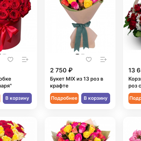
2 750 ₽
13 6
обке
Букет MIX из 13 роз в
Корз
заря"
крафте
роз 
В корзину
Подробнее
В корзину
Под