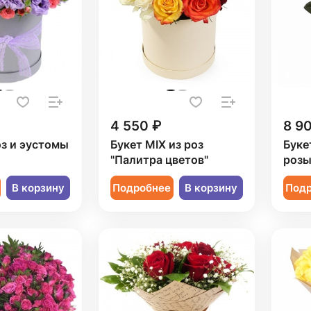
4 550 ₽
8 9
оз и эустомы
Букет MIX из роз
Буке
"Палитра цветов"
роз
В корзину
Подробнее
В корзину
Под