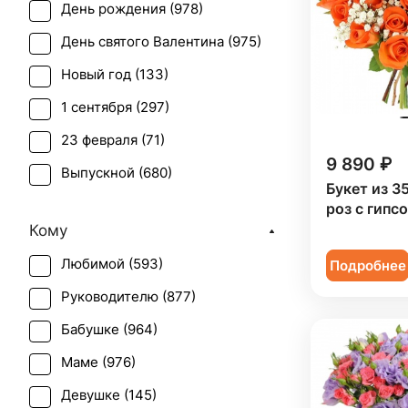
День рождения (
978
)
Гипсофила (
37
)
День святого Валентина (
975
)
Гортензия (
4
)
Новый год (
133
)
Грин белл (
1
)
1 сентября (
297
)
Ирис (
37
)
23 февраля (
71
)
Калла (
14
)
9 890 ₽
Выпускной (
680
)
Краспедия (
2
)
Букет из 3
День матери (
963
)
роз с гипс
Лилия (
40
)
Кому
День учителя (
753
)
Лимониум (
1
)
Любимой (
593
)
Подробнее
Пасха (
52
)
Маттиола (
3
)
Руководителю (
877
)
Первое свидание (
928
)
Орхидея (
50
)
Бабушке (
964
)
Последний звонок (
614
)
Пион (
2
)
Маме (
976
)
Рождение ребенка (
434
)
Подсолнух (
38
)
Девушке (
145
)
Рождество (
131
)