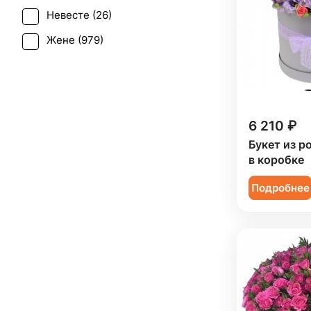
Ранункулюс (
3
)
Невесте (
26
)
Свадьба (
15
)
Роза (
643
)
Жене (
979
)
Татьянин день (
968
)
Роза кустовая (
149
)
Женщине (
977
)
Траур (
1
)
Ромашка (
2
)
Коллеге (
977
)
Юбилей (
667
)
Скиммия (
1
)
Мужчине (
157
)
6 210 ₽
Солидаго (
8
)
Подруге (
143
)
Букет из р
Статица (
14
)
в коробке
Ребенку (
444
)
Танацетум (
12
)
Подробнее
Сестре (
143
)
Тюльпан (
23
)
Фрезия (
8
)
Хамелациум (
1
)
Хризантема (
75
)
Эрингиум (
1
)