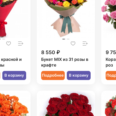
8 550 ₽
9 7
1 красной и
Букет MIX из 31 розы в
Корз
зы
крафте
роз
В корзину
Подробнее
В корзину
Под