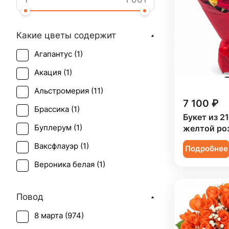
Какие цветы содержит
Агапантус (
1
)
Акация (
1
)
Альстромерия (
11
)
7 100 ₽
Брассика (
1
)
Букет из 2
Буплерум (
1
)
желтой ро
Ваксфлауэр (
1
)
Подробнее
Вероника белая (
1
)
Гвоздика (
52
)
Повод
Гербера (
46
)
8 марта (
974
)
Гиперикум (
23
)