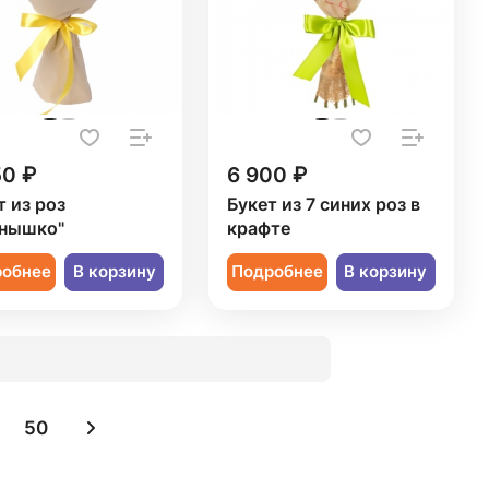
50 ₽
6 900 ₽
т из роз
Букет из 7 синих роз в
нышко"
крафте
робнее
В корзину
Подробнее
В корзину
50