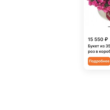
Эустома (
47
)
15 550 ₽
Букет из 3
роз в коро
Подробнее