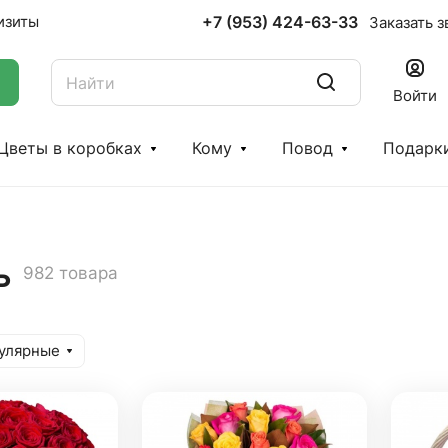
+7 (953) 424-63-33
изиты
Заказать з
Войти
Цветы в коробках
Кому
Повод
Подарк
ь
982 товара
улярные