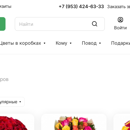
+7 (953) 424-63-33
изиты
Заказать з
Войти
Цветы в коробках
Кому
Повод
Подарк
аров
улярные