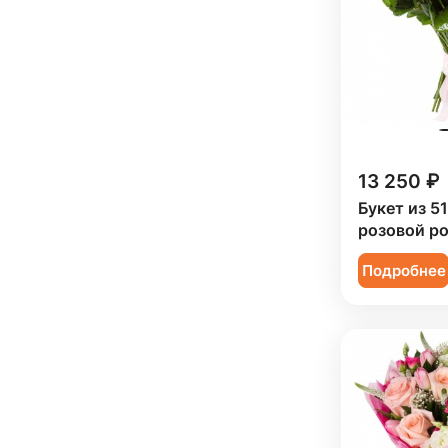
Подсолнух (
4
)
Женщине (
198
)
Юбилей (
126
)
Ранункулюс (
11
)
Коллеге (
200
)
Роза (
123
)
Мужчине (
25
)
Роза кустовая (
42
)
Подруге (
197
)
Ромашка (
1
)
Ребенку (
100
)
13 250 ₽
Сирень (
1
)
Сестре (
196
)
Букет из 5
Скиммия (
3
)
розовой р
Солидаго (
1
)
Подробнее
Статица (
4
)
Тюльпан (
20
)
Фрезия (
2
)
Хризантема (
25
)
Эустома (
18
)