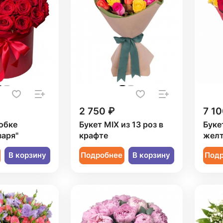
2 750 ₽
7 10
обке
Букет MIX из 13 роз в
Буке
заря"
крафте
желт
В корзину
Подробнее
В корзину
Под