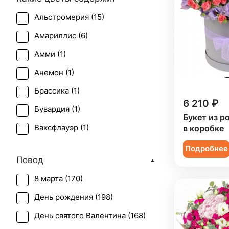
Альстромерия (
15
)
Амариллис (
6
)
Амми (
1
)
Анемон (
1
)
Брассика (
1
)
6 210 ₽
Бувардия (
1
)
Букет из р
Ваксфлауэр (
1
)
в коробке
Гвоздика (
27
)
Подробнее
Повод
Гербера (
6
)
8 марта (
170
)
Гиперикум (
6
)
День рождения (
198
)
Гипсофила (
8
)
День святого Валентина (
168
)
Гладиолус (
2
)