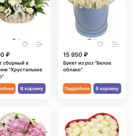
20 ₽
15 950 ₽
т сборный в
Букет из роз "Белое
ине "Хрустальное
облако"
о"
робнее
В корзину
Подробнее
В корзину