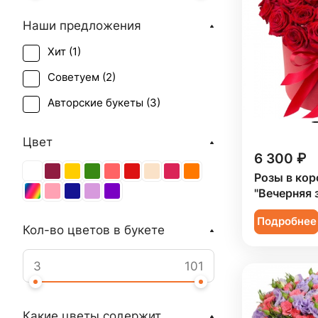
Наши предложения
Хит (
1
)
Советуем (
2
)
Авторские букеты (
3
)
Цвет
6 300 ₽
Розы в кор
"Вечерняя 
Подробнее
Кол-во цветов в букете
Какие цветы содержит