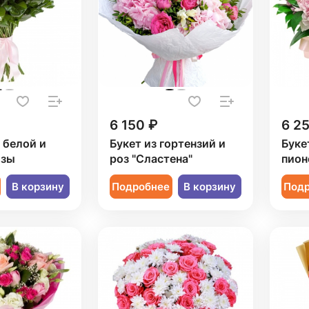
6 150 ₽
6 2
1 белой и
Букет из гортензий и
Буке
озы
роз "Сластена"
пион
В корзину
Подробнее
В корзину
Под