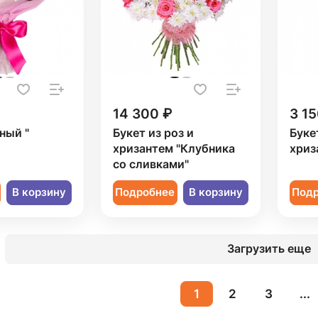
14 300 ₽
3 15
ный "
Букет из роз и
Буке
хризантем "Клубника
хриз
со сливками"
В корзину
Подробнее
В корзину
Под
Загрузить еще
1
2
3
...