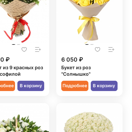
70 ₽
6 050 ₽
т из 9 красных роз
Букет из роз
псофилой
"Солнышко"
робнее
В корзину
Подробнее
В корзину