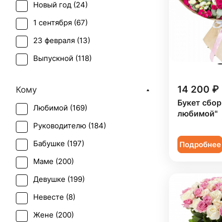
Новый год (
24
)
Гортензия (
9
)
1 сентября (
67
)
Ирис (
3
)
23 февраля (
13
)
Леукоспермум (
1
)
Выпускной (
118
)
Лилия (
5
)
День матери (
145
)
Лимониум (
3
)
14 200 ₽
Кому
День учителя (
113
)
Маттиола (
3
)
Букет сбо
Любимой (
169
)
Пасха (
15
)
любимой"
Мимоза (
1
)
Руководителю (
184
)
Первое свидание (
197
)
Нарцисс (
1
)
Бабушке (
197
)
Подробнее
Последний звонок (
111
)
Нигелла (
1
)
Маме (
200
)
Рождение ребенка (
73
)
Озотамнус (
1
)
Девушке (
199
)
Рождество (
24
)
Орхидея (
15
)
Невесте (
8
)
Свадьба (
18
)
Пион (
9
)
Жене (
200
)
Татьянин день (
142
)