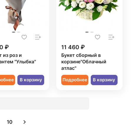
0 ₽
11 460 ₽
т из роз и
Букет сборный в
антем "Улыбка"
корзине"Облачный
атлас"
робнее
В корзину
Подробнее
В корзину
10