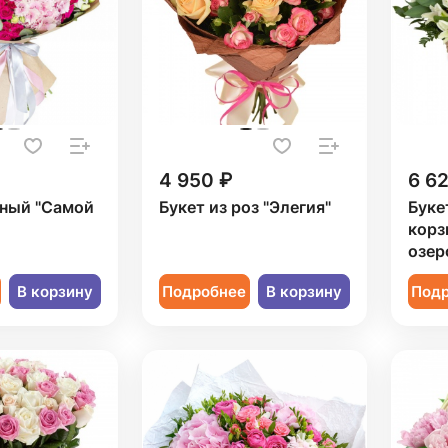
4 950 ₽
6 6
рный "Самой
Букет из роз "Элегия"
Буке
корз
озер
В корзину
Подробнее
В корзину
Под