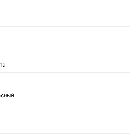
та
асный