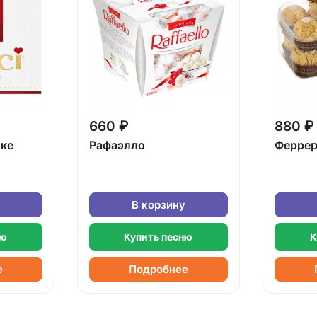
660 ₽
880 ₽
бке
Рафаэлло
Феррер
В корзину
ню
Купить песню
К
е
Подробнее