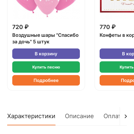
720 ₽
770 ₽
Воздушные шары "Спасибо
Конфеты в ко
за дочь" 5 штук
В корзину
В ко
Купить песню
Купить
Подробнее
Подр
Характеристики
Описание
Оплата